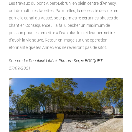
Les travaux du pont Albert-Lebrun, en plein centre d’Annecy,
ont de multiples facettes. Parmi elles, la nécessité de
vider en
partie le canal du Vassé, pour permettre certaines phases de
chantier. Conséquence : il a fallu pêcher un
maximum de
poisson pour les remettre à l’eau plus loin et leur permettre
d’avoir la vie sauve. Retour en image sur une
opération
étonnante que les Annéciens ne reverront pas de sitôt.
Source : Le Dauphiné Libéré. Photos : Serge BOCQUET
27/09/2021