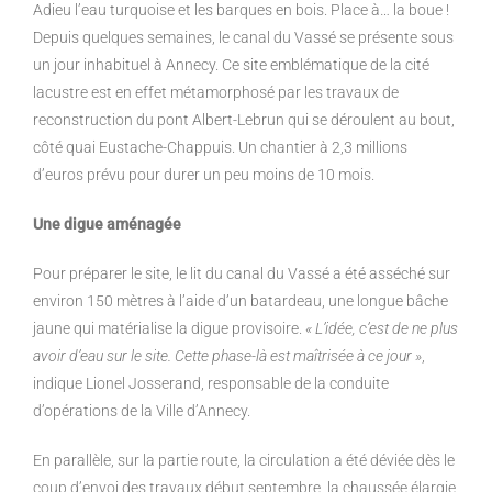
Adieu l’eau turquoise et les barques en bois. Place à… la
boue !
Depuis quelques semaines, le canal du Vassé se
présente sous
un jour inhabituel à Annecy. Ce site
emblématique de la cité
lacustre est en effet métamorphosé
par les travaux de
reconstruction du pont Albert-Lebrun qui se déroulent
au bout,
côté quai Eustache-Chappuis. Un chantier à 2,3 millions
d’euros prévu pour durer un peu moins de 10 mois.
Une digue aménagée
Pour préparer le site, le lit du canal du Vassé a été asséché sur
environ
150 mètres à l’aide d’un batardeau, une longue bâche
jaune qui
matérialise la digue provisoire.
« L’idée, c’est de ne plus
avoir d’eau sur
le site. Cette phase-là est maîtrisée à ce jour »
,
indique Lionel
Josserand, responsable de la conduite
d’opérations de la Ville d’Annecy.
En parallèle, sur la partie route, la circulation a été déviée dès le
coup
d’envoi des travaux début septembre, la chaussée élargie