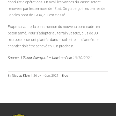
conduite d’opérations. En aval, les vannes
du Vassé seront
rénovées par les services de l’Etat. On y aperçoit les
pierres de
l’ancien pont de 1934, qui est classé.
Étape suivante, la construction du nouveau pont-cadre en
béton armé.
Pour s’adapter au terrain vaseux, plus de 80
micropieux seront plantés
dans le sol cette fin d’année. Le
chantier doit être achevé en juin
prochain.
Source : L’Essor Savoyard — Maxime Petit
13/10/2021
By
Nicolas Klein
|
26 октября, 2021
|
Blog