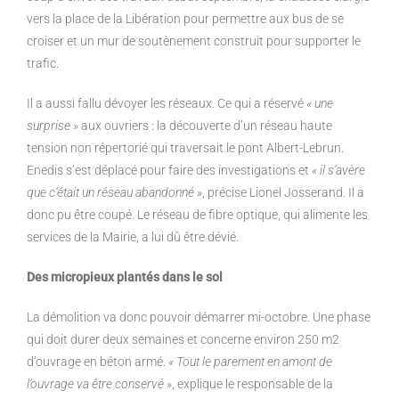
vers la place
de la Libération pour permettre aux bus de se
croiser et un mur de
soutènement construit pour supporter le
trafic.
Il a aussi fallu dévoyer les réseaux. Ce qui a réservé
« une
surprise »
aux ouvriers : la découverte d’un réseau haute
tension non répertorié qui
traversait le pont Albert-Lebrun.
Enedis s’est déplacé pour faire des
investigations et
« il s’avère
que c’était un réseau abandonné »
, précise
Lionel Josserand. Il a
donc pu être coupé. Le réseau de fibre optique,
qui alimente les
services de la Mairie, a lui dû être dévié.
Des micropieux plantés dans le sol
La démolition va donc pouvoir démarrer mi-octobre. Une phase
qui doit
durer deux semaines et concerne environ 250 m2
d’ouvrage en béton
armé.
« Tout le parement en amont de
l’ouvrage va être conservé »
,
explique le responsable de la