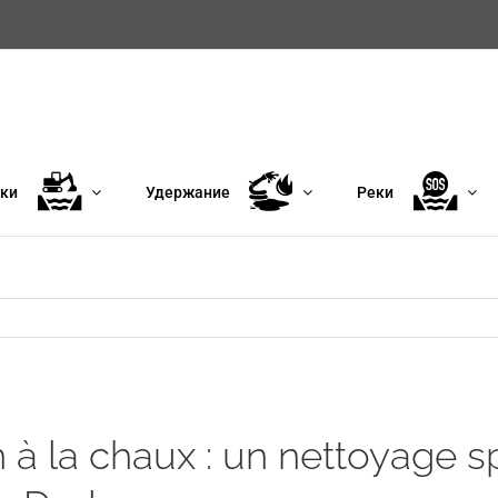
ки
Удержание
Реки
n à la chaux : un nettoyage s