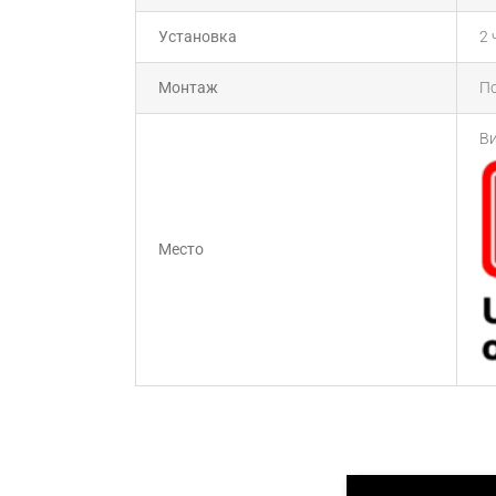
Установка
2 
Монтаж
По
Ви
Место