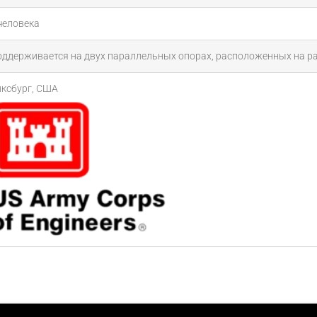
человека
ддерживается на двух параллельных опорах, расположенных на рас
ксбург, США