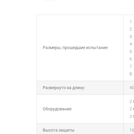
1.
2.
3.
4.
Размеры, прошедшие испытание
5.
6.
7.
8.
Развернуто на длину:
40
2 
Оборудование
2 
2 
Высота защиты
10