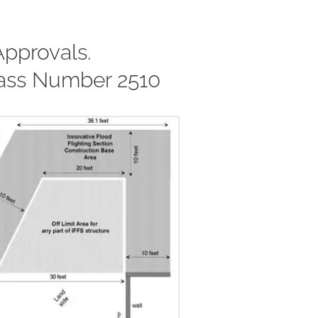
pprovals.
lass Number 2510