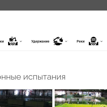
ки
Удержание
Реки
онные испытания