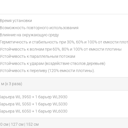
 Время установки
 Возможность повторного использования
 Влияние на окружающую среду
 Герметичность и стабильность при 30%, 60% и 100% от емкости пло
 Устойчивость к волнам при 60%, 80% и 100% от емкости плотины
 Устойчивость к параллельным потокам
 Устойчивость к ударам (воздействие стволов деревьев)
 Устойчивость к переливу (120% емкости плотины).
 м (х 3 раза)
барьера WL 3950 + 1 барьер WL3930
барьера WL 5050 + 1 барьер WL5030
барьера WL 6050 + 1 барьер WL6030
0 см | 127 см | 152 см