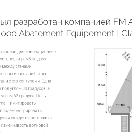
ыл разработан компанией FM A
Flood Abatement Equipement | C
руирован для инновационных
 установки дамб на двух
м между стенами.
к зоны испытаний, и все
вии с его контурами. Одна
 под углом 90 градусов, а
 углом 63 градуса. Цель
угла – имитировать
и продемонстрировать
делия каждого поставщика.
т изменчивость волновой