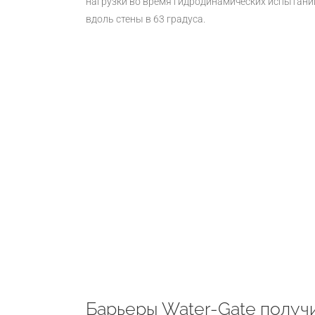
нагрузки во время гидродинамических испытани
вдоль стены в 63 градуса.
Барьеры Water-Gate получи