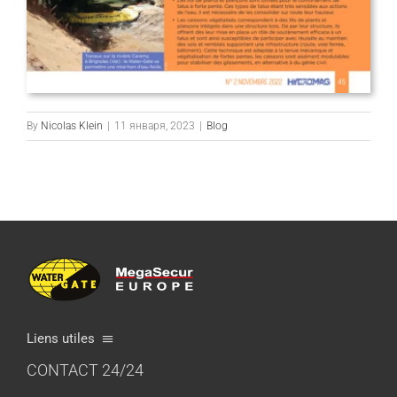
By
Nicolas Klein
|
11 января, 2023
|
Blog
Liens utiles
CONTACT 24/24
О компании