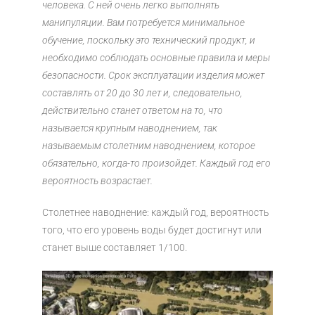
человека. С ней очень легко выполнять
манипуляции. Вам потребуется минимальное
обучение, поскольку это технический продукт, и
необходимо соблюдать основные правила и меры
безопасности. Срок эксплуатации изделия может
составлять от 20 до 30 лет и, следовательно,
действительно станет ответом на то, что
называется крупным наводнением, так
называемым столетним наводнением, которое
обязательно, когда-то произойдет. Каждый год его
вероятность возрастает.
Столетнее наводнение: каждый год, вероятность
того, что его уровень воды будет достигнут или
станет выше составляет 1/100.