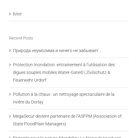
блог
Recent Posts
Природа неумолима и ничего не забывает…
Protection Inondation: entrainement à l’utilisation des
digues souples mobiles Water-Gate© | Zivilschutz &
Feuerwehr Urdorf
Pollution à la chaux : un nettoyage spectaculaire de la
rivière du Dorlay
MegaSecur devient partenaire de l’ASFPM (Association of
State FloodPlain Managers)
Engagée pour la nature, Mandelieu-La-Napoule revoit ses